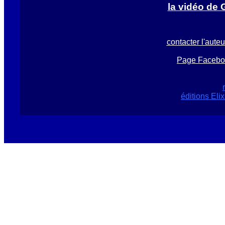
la vidéo de
contacter l'aute
Page Faceboo
éditions Eli