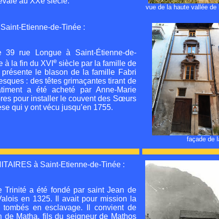
évale au XXe siècle.
vue de la haute vallée de 
int-Etienne-de-Tinée :
se 39 rue Longue à Saint-Étienne-de-
e
e à la fin du XVI
siècle par la famille de
 présente le blason de la famille Fabri
esques : des têtes grimaçantes tirant de
timent a été acheté par Anne-Marie
pres pour installer le couvent des Sœurs
èse qui y ont vécu jusqu’en 1755.
façade de l
IRES à Saint-Etienne-de-Tinée :
e Trinité a été fondé par saint Jean de
alois en 1325. Il avait pour mission la
s tombés en esclavage. Il convient de
 de Matha, fils du seigneur de Mathos