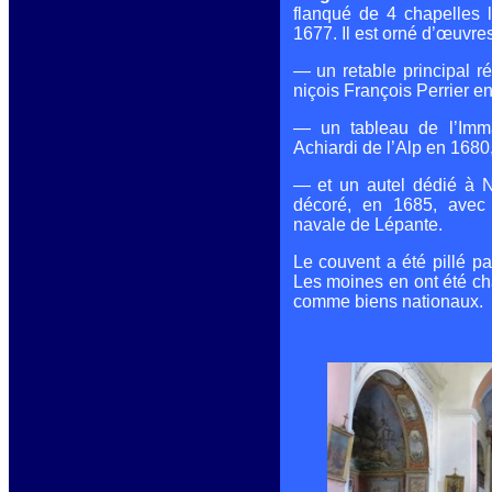
inconnue, mais le
flanqué de 4 chapelles l
premier couvent,
1677. Il est orné d’œuvres
dit de Saint-
Salvaire, était
— un retable principal r
situé à l’intérieur
niçois François Perrier e
du village dans la
rue Longue. Ce
— un tableau de l’Imma
premier bâtiment
Achiardi de l’Alp en 1680
a été détruit dans
l’incendie de
— et un autel dédié à 
1594, et il faut
décoré, en 1685, avec 
e
navale de Lépante.
attendre le XVII
siècle pour qu’il
Le couvent a été pillé pa
soit reconstruit à
Les moines en ont été ch
son emplacement
comme biens nationaux.
actuel.