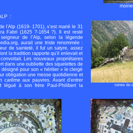
moines
ALP :
de l'Alp (1619- 1701), s’est marié le 31
a Fabri (1625 ?-1654 ?). Il est resté
eigneur de l’Alp, selon la légende
pedia.org, aurait une triste renommée :
ur de sainteté, il fut un satyre, assez
t la tradition rapporte qu'il enlevait et
 convoitait. Les nouveaux propriétaires
rt dans une oubliette des squelettes de
 désigné pour son « héritier » le clergé
ur obligation une messe quotidienne et
 carême aux pauvres. Avant d'entrer
ruines du 
t légué à son frère Paul-Philibert la