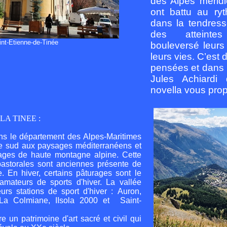
des Alpes mérid
ont battu au ry
dans la tendress
des atteinte
int-Etienne-de-Tinée
bouleversé leur
leurs vies. C’est d
pensées et dans l
Jules Achiardi 
novella vous pro
A TINEE :
ns le département des Alpes-Maritimes
ie sud aux paysages méditerranéens et
ages de haute montagne alpine.
Cette
 pastorales sont anciennes présente de
e. En hiver, certains pâturages sont le
amateurs de sports d'hiver.
La vallée
urs stations de sport d'hiver :
Auron,
La Colmiane
, IIsola 2000
et Saint-
e un patrimoine d'art sacré et civil qui