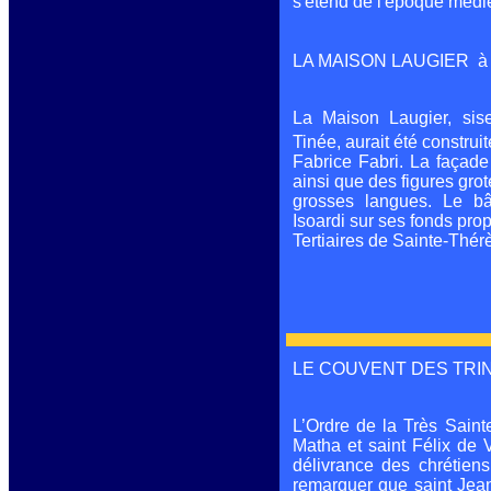
s'étend de l'époque médi
LA MAISON LAUGIER à Sa
La Maison Laugier
, si
Tinée, aurait été construit
Fabrice Fabri. La façade
ainsi que des figures grot
grosses langues. Le bâ
Isoardi sur ses fonds pro
Tertiaires de Sainte-Thér
LE COUVENT DES TRINITA
L
’Ordre de la Très Saint
Les Trinitaires
:
Matha et saint Félix de V
l’Ordre de la Très
délivrance des chrétien
Sainte Trinité a
remarquer que saint Jean