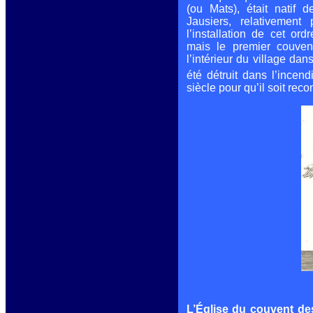
été fondé par
(ou Mats), était natif
saint Jean de
Jausiers, relativement
Matha et saint
l’installation de cet or
Félix de Valois
mais le premier couvent,
en 1325. Il avait
l’intérieur du village da
pour mission la
été détruit dans l’incend
délivrance des
siècle pour qu’il soit rec
chrétiens tombés
en esclavage. Il
convient de
remarquer que
saint Jean de
Matha, fils du
seigneur de
Mathos (ou
Mats), était natif
de Faucon situé
dans la paroisse
de Jausiers,
relativement près
de Saint-Étienne.
La date de
l’installation de
cet ordre à Saint-
Étienne demeure
L’Église du couvent des